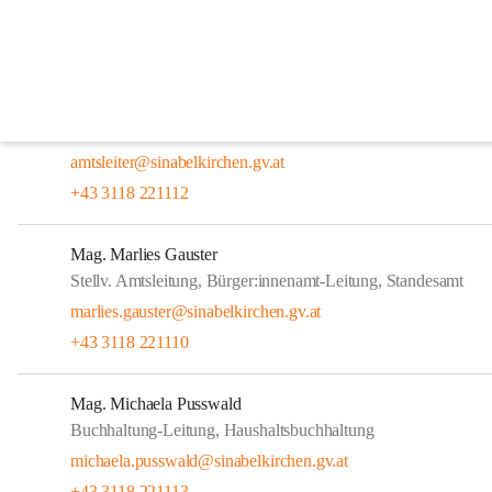
Mitarbeiter/-innen
Die Mitarbeiterinnen und Mitarbeiter im Marktgemeindeamt Sinabelkir
Ing. Mag. (FH) Thomas Knotz
Amtsleitung, Standesamt
amtsleiter@sinabelkirchen.gv.at
+43 3118 221112
Mag. Marlies Gauster
Stellv. Amtsleitung, Bürger:innenamt-Leitung, Standesamt
marlies.gauster@sinabelkirchen.gv.at
+43 3118 221110
Mag. Michaela Pusswald
Buchhaltung-Leitung, Haushaltsbuchhaltung
michaela.pusswald@sinabelkirchen.gv.at
+43 3118 221113