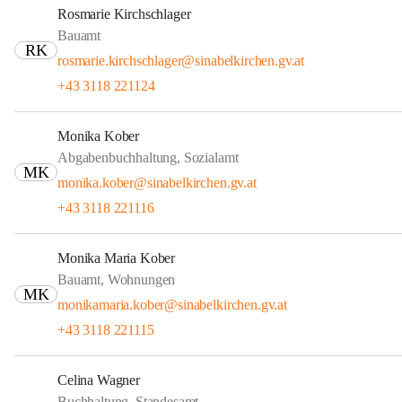
Rosmarie Kirchschlager
Bauamt
RK
rosmarie.kirchschlager@sinabelkirchen.gv.at
+43 3118 221124
Monika Kober
Abgabenbuchhaltung, Sozialamt
MK
monika.kober@sinabelkirchen.gv.at
+43 3118 221116
Monika Maria Kober
Bauamt, Wohnungen
MK
monikamaria.kober@sinabelkirchen.gv.at
+43 3118 221115
Celina Wagner
Buchhaltung, Standesamt