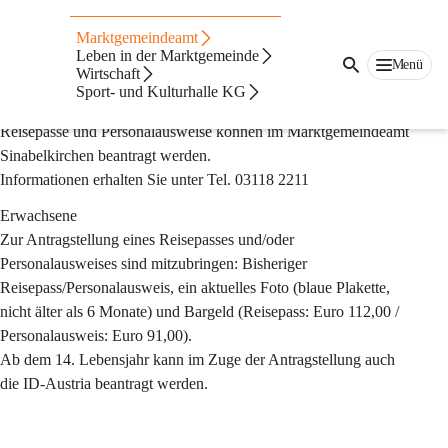
Auf dieser Seite
Marktgemeindeamt
Reisepass
Leben in der Marktgemeinde
Menü
Wirtschaft
Sport- und Kulturhalle KG
Reisepass und Personalausweis
Reisepässe und Personalausweise können im Marktgemeindeamt 
Sinabelkirchen beantragt werden.
Informationen erhalten Sie unter Tel. 03118 2211
Erwachsene
Zur Antragstellung eines Reisepasses und/oder 
Personalausweises sind mitzubringen: Bisheriger 
Reisepass/Personalausweis, ein aktuelles Foto (blaue Plakette, 
nicht älter als 6 Monate) und Bargeld (Reisepass: Euro 112,00 / 
Personalausweis: Euro 91,00).
Ab dem 14. Lebensjahr kann im Zuge der Antragstellung auch 
die ID-Austria beantragt werden.