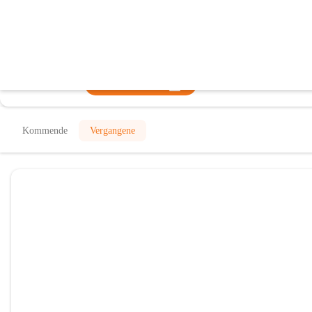
Kindergarten Sinabelkirchen
@kindergarten-der-marktgemeinde-sinabelkirchen
Kindergarten
In CITIES öffnen
Kommende
Vergangene