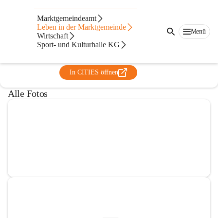
Öffentliche Bücherei
Marktgemeindeamt
Sinabelkirchen
Leben in der Marktgemeinde
Menü
Wirtschaft
@offentliche-bucherei-sinabelkirchen
Sport- und Kulturhalle KG
Bibliothek
In CITIES öffnen
Alle Fotos